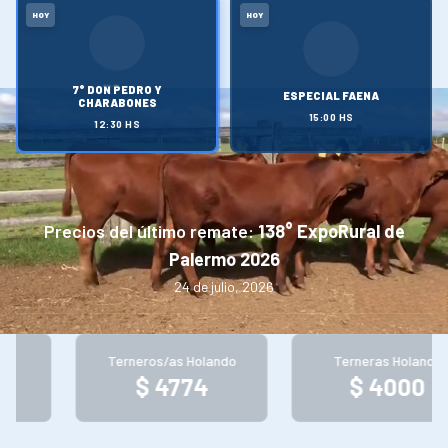
HOY
HOY
7° DON PEDRO Y
ESPECIAL FAENA
CHARABONES
15:00
HS
12:30
HS
Precios del último remate:
138° ExpoRural de
Palermo 2026
24 de julio, 2026
Terneros/as Holando
Terneras Holando
$ 4774
$ 4000