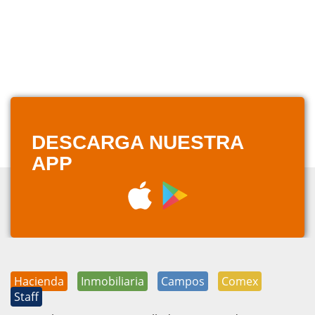
DESCARGA NUESTRA
APP
Hacienda
Inmobiliaria
Campos
Comex
Staff